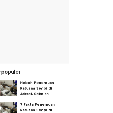
rpopuler
Heboh Penemuan
Ratusan Senpi di
Jaksel, Sekolah
Tegaskan Tak Ada
7 Fakta Penemuan
Kegiatan Eskul
Ratusan Senpi di
Menembak