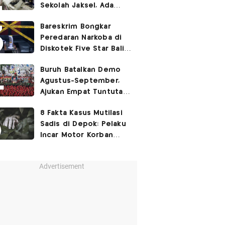
Sekolah Jaksel, Ada
Dugaan Narkoba hingga
Bareskrim Bongkar
Ruang Bunker
Peredaran Narkoba di
Diskotek Five Star Bali,
Ini Penampakannya!
Buruh Batalkan Demo
Agustus-September,
Ajukan Empat Tuntutan
ke Pemerintah
8 Fakta Kasus Mutilasi
Sadis di Depok: Pelaku
Incar Motor Korban
hingga Motif Terungkap
Advertisement