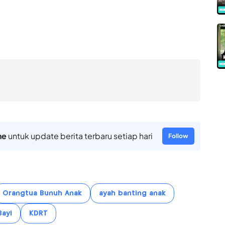
ne
untuk update berita terbaru setiap hari
Follow
Orangtua Bunuh Anak
ayah banting anak
Bayi
KDRT