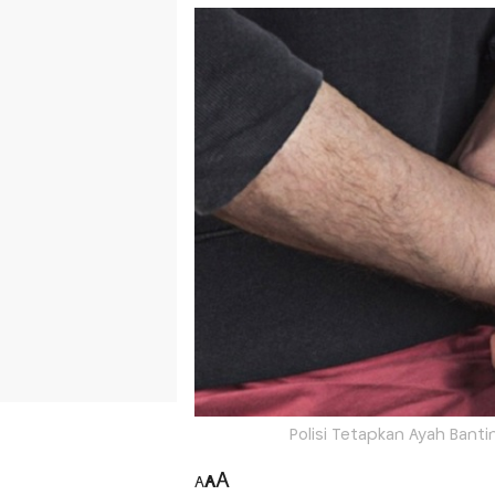
Polisi Tetapkan Ayah Banti
A
A
A