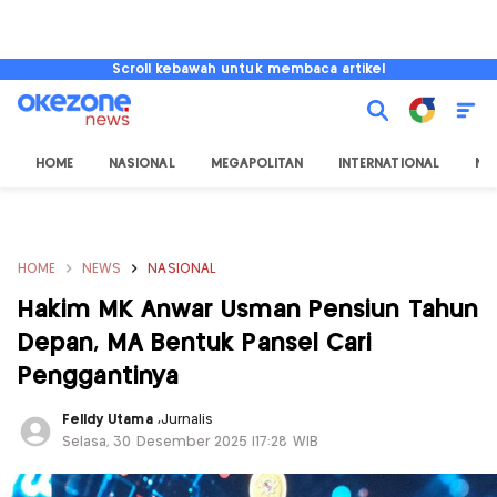
Scroll kebawah untuk membaca artikel
HOME
NASIONAL
MEGAPOLITAN
INTERNATIONAL
NU
HOME
NEWS
NASIONAL
Hakim MK Anwar Usman Pensiun Tahun
Depan, MA Bentuk Pansel Cari
Penggantinya
Felldy Utama
,
Jurnalis
Selasa, 30 Desember 2025 |17:28 WIB