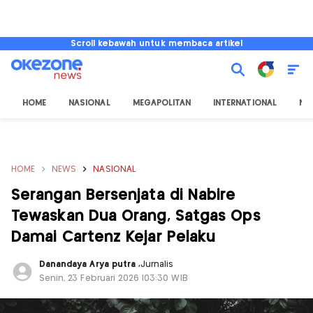
Scroll kebawah untuk membaca artikel
HOME
NASIONAL
MEGAPOLITAN
INTERNATIONAL
NU
HOME
NEWS
NASIONAL
Serangan Bersenjata di Nabire
Tewaskan Dua Orang, Satgas Ops
Damai Cartenz Kejar Pelaku
Danandaya Arya putra
,
Jurnalis
Senin, 23 Februari 2026 |03:30 WIB