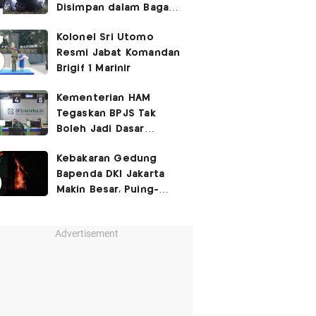
Disimpan dalam Bagasi
Honda Jazz
Kolonel Sri Utomo
Resmi Jabat Komandan
Brigif 1 Marinir
Kementerian HAM
Tegaskan BPJS Tak
Boleh Jadi Dasar
Perbedaan Kualitas
Kebakaran Gedung
Layanan Kesehatan
Bapenda DKI Jakarta
Makin Besar, Puing-
Puing Berjatuhan
Advertisement