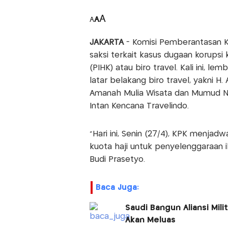
A
A
A
JAKARTA
- Komisi Pemberantasan K
saksi terkait kasus dugaan korupsi 
(PIHK) atau biro travel. Kali ini, 
latar belakang biro travel, yakni H
Amanah Mulia Wisata dan Mumud Na
Intan Kencana Travelindo.
"Hari ini, Senin (27/4), KPK menja
kuota haji untuk penyelenggaraan i
Budi Prasetyo.
Baca Juga:
Saudi Bangun Aliansi Mil
Akan Meluas