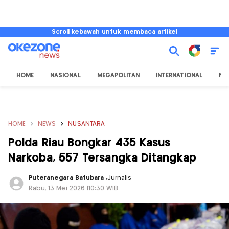
Scroll kebawah untuk membaca artikel
HOME
NASIONAL
MEGAPOLITAN
INTERNATIONAL
NU
HOME
NEWS
NUSANTARA
Polda Riau Bongkar 435 Kasus
Narkoba, 557 Tersangka Ditangkap
Puteranegara Batubara
,
Jurnalis
Rabu, 13 Mei 2026 |10:30 WIB