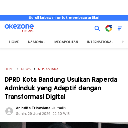
Scroll kebawah untuk membaca artikel
HOME
NASIONAL
MEGAPOLITAN
INTERNATIONAL
NU
HOME
NEWS
NUSANTARA
DPRD Kota Bandung Usulkan Raperda
Adminduk yang Adaptif dengan
Transformasi Digital
Anindita Trinoviana
,
Jurnalis
Senin, 29 Juni 2026 |22:30 WIB