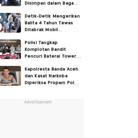
Disimpan dalam Bagasi
Honda Jazz
Detik-Detik Mengerikan
Balita 4 Tahun Tewas
Ditabrak Mobil
Kapolsek
Polisi Tangkap
Komplotan Bandit
Pencuri Baterai Tower,
Kerugian Capai Rp432
Kapolresta Banda Aceh
Juta
dan Kasat Narkoba
Diperiksa Propam Polri,
Ada Apa?
Advertisement