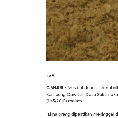
A
A
A
CIANJUR
- Musibah longsor kembali
Kampung Ciawitali, Desa Sukamekar
(11/3/2010) malam.
“Lima orang dipastikan meninggal da