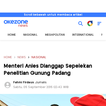
Scroll kebawah untuk membaca artikel
HOME
NASIONAL
MEGAPOLITAN
INTERNATIONAL
NU
HOME
NEWS
NASIONAL
Menteri Anies Dianggap Sepelekan
Penelitian Gunung Padang
Fahmi Firdaus
,
Jurnalis
Sabtu, 05 September 2015 |23:43 WIB