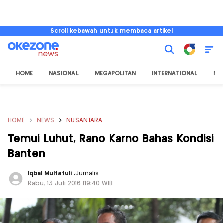
Scroll kebawah untuk membaca artikel
HOME
NASIONAL
MEGAPOLITAN
INTERNATIONAL
NU
HOME
NEWS
NUSANTARA
Temui Luhut, Rano Karno Bahas Kondisi
Banten
Iqbal Multatuli
,
Jurnalis
Rabu, 13 Juli 2016 |19:40 WIB