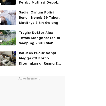
Pelaku Mutilasi Depok:
Murka Digerayangi
Sadis! Oknum Polisi
Korban di Kontrakan
Bunuh Nenek 69 Tahun,
Motifnya Bikin Geleng
Kepala
Tragis! Dokter Alex
Tewas Mengenaskan di
Samping RSUD Siak
Akibat Suntikan
Ratusan Pucuk Senpi
Rocuronium
hingga CD Porno
Ditemukan di Ruang Eks
Ketua Yayasan Sekolah
Advertisement