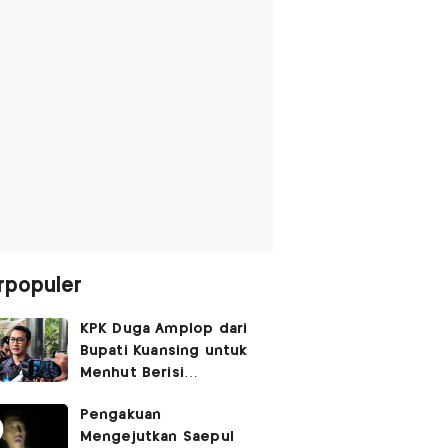
rpopuler
KPK Duga Amplop dari
Bupati Kuansing untuk
Menhut Berisi
SGD14.000,
Pengakuan
Pengembaliannya
Mengejutkan Saepul
Belum Utuh