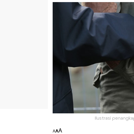
Ilustrasi penangka
A
A
A