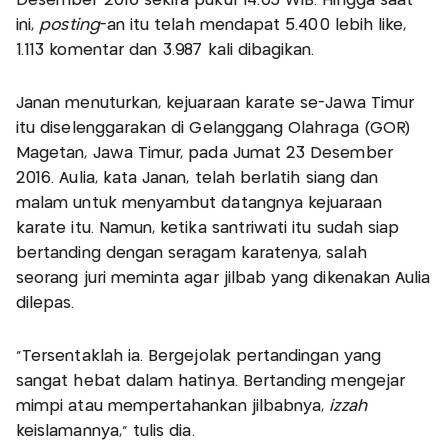
Desember 2016 sekira pukul 14.05 WIB. Hingga saat
ini,
posting
-an itu telah mendapat 5.400 lebih like,
1.113 komentar dan 3.987 kali dibagikan.
Janan menuturkan, kejuaraan karate se-Jawa Timur
itu diselenggarakan di Gelanggang Olahraga (GOR)
Magetan, Jawa Timur, pada Jumat 23 Desember
2016. Aulia, kata Janan, telah berlatih siang dan
malam untuk menyambut datangnya kejuaraan
karate itu. Namun, ketika santriwati itu sudah siap
bertanding dengan seragam karatenya, salah
seorang juri meminta agar jilbab yang dikenakan Aulia
dilepas.
"Tersentaklah ia. Bergejolak pertandingan yang
sangat hebat dalam hatinya. Bertanding mengejar
mimpi atau mempertahankan jilbabnya,
izzah
keislamannya," tulis dia.