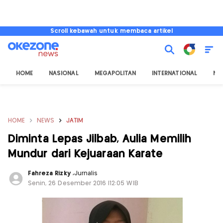
Scroll kebawah untuk membaca artikel
HOME
NASIONAL
MEGAPOLITAN
INTERNATIONAL
NU
HOME
NEWS
JATIM
Diminta Lepas Jilbab, Aulia Memilih
Mundur dari Kejuaraan Karate
Fahreza Rizky
,
Jurnalis
Senin, 26 Desember 2016 |12:05 WIB