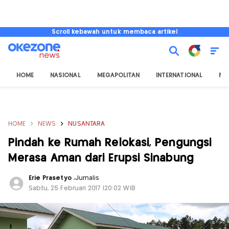
Scroll kebawah untuk membaca artikel
HOME
NASIONAL
MEGAPOLITAN
INTERNATIONAL
NU
HOME
NEWS
NUSANTARA
Pindah ke Rumah Relokasi, Pengungsi
Merasa Aman dari Erupsi Sinabung
Erie Prasetyo
,
Jurnalis
Sabtu, 25 Februari 2017 |20:02 WIB