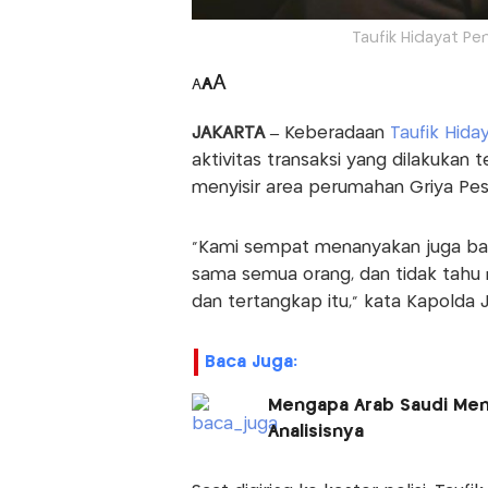
Taufik Hidayat P
A
A
A
JAKARTA –
Keberadaan
Taufik Hida
aktivitas transaksi yang dilakukan 
menyisir area perumahan Griya Pe
“Kami sempat menanyakan juga bah
sama semua orang, dan tidak tahu 
dan tertangkap itu," kata Kapolda J
Baca Juga:
Mengapa Arab Saudi Meng
Analisisnya