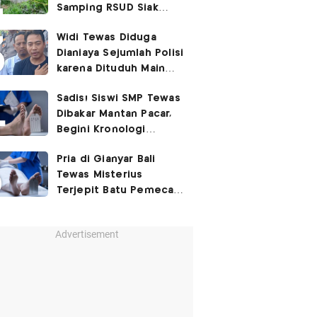
Samping RSUD Siak
Akibat Suntikan
Widi Tewas Diduga
Rocuronium
Dianiaya Sejumlah Polisi
karena Dituduh Main
Judol
Sadis! Siswi SMP Tewas
Dibakar Mantan Pacar,
Begini Kronologi
Lengkapnya
Pria di Gianyar Bali
Tewas Misterius
Terjepit Batu Pemecah
Ombak
Advertisement