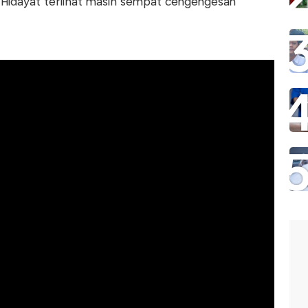
fik Hidayat terlihat masih sempat cengengesan