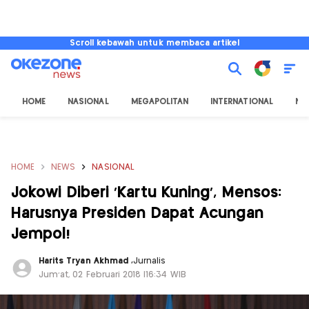
Scroll kebawah untuk membaca artikel
HOME
NASIONAL
MEGAPOLITAN
INTERNATIONAL
NU
HOME
NEWS
NASIONAL
Jokowi Diberi 'Kartu Kuning', Mensos:
Harusnya Presiden Dapat Acungan
Jempol!
Harits Tryan Akhmad
,
Jurnalis
Jum'at, 02 Februari 2018 |16:34 WIB