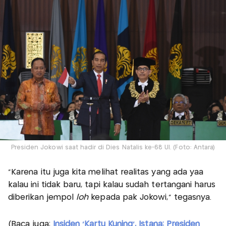
Presiden Jokowi saat hadir di Dies Natalis ke-68 UI. (Foto: Antara)
“Karena itu juga kita melihat realitas yang ada yaa
kalau ini tidak baru, tapi kalau sudah tertangani harus
diberikan jempol
loh
kepada pak Jokowi,” tegasnya.
(Baca juga:
Insiden 'Kartu Kuning', Istana: Presiden