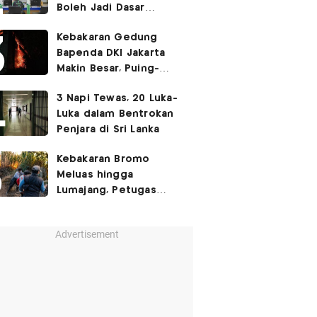
Boleh Jadi Dasar
Perbedaan Kualitas
Kebakaran Gedung
Layanan Kesehatan
Bapenda DKI Jakarta
Makin Besar, Puing-
Puing Berjatuhan
3 Napi Tewas, 20 Luka-
Luka dalam Bentrokan
Penjara di Sri Lanka
Kebakaran Bromo
Meluas hingga
Lumajang, Petugas
Gabungan Buat Sekat
Api
Advertisement