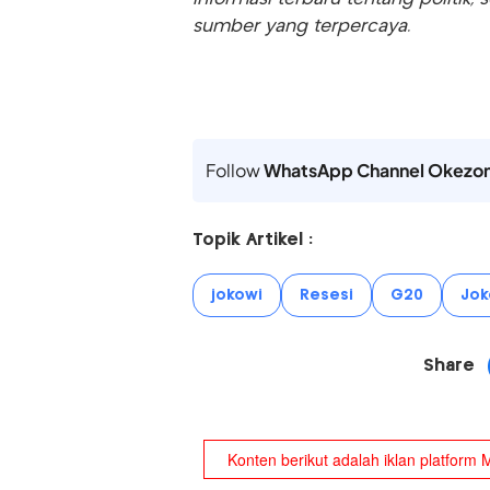
sumber yang terpercaya.
Follow
WhatsApp Channel Okezo
Topik Artikel :
jokowi
Resesi
G20
Jok
Share