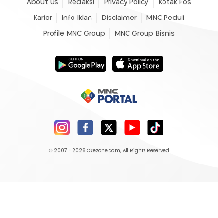
About Us
Redaksi
Privacy Policy
Kotak Pos
Karier
Info Iklan
Disclaimer
MNC Peduli
Profile MNC Group
MNC Group Bisnis
© 2007 - 2026
Okezone.com
, All Rights Reserved