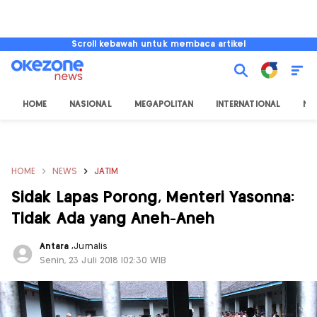
Scroll kebawah untuk membaca artikel
HOME
NASIONAL
MEGAPOLITAN
INTERNATIONAL
NU
HOME
NEWS
JATIM
Sidak Lapas Porong, Menteri Yasonna:
Tidak Ada yang Aneh-Aneh
Antara
,
Jurnalis
Senin, 23 Juli 2018 |02:30 WIB