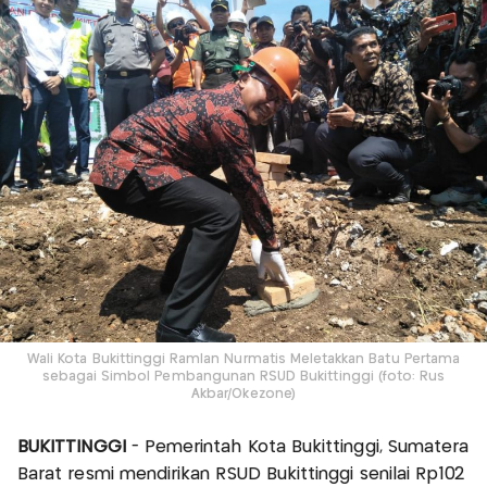
Wali Kota Bukittinggi Ramlan Nurmatis Meletakkan Batu Pertama
sebagai Simbol Pembangunan RSUD Bukittinggi (foto: Rus
Akbar/Okezone)
BUKITTINGGI
- Pemerintah Kota Bukittinggi, Sumatera
Barat resmi mendirikan RSUD Bukittinggi senilai Rp102