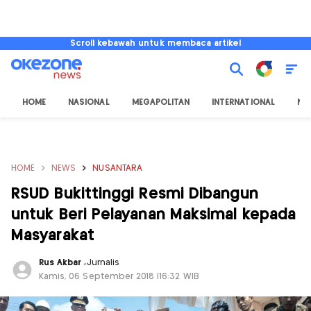
Scroll kebawah untuk membaca artikel
HOME
NASIONAL
MEGAPOLITAN
INTERNATIONAL
NU
HOME
NEWS
NUSANTARA
RSUD Bukittinggi Resmi Dibangun
untuk Beri Pelayanan Maksimal kepada
Masyarakat
Rus Akbar
,
Jurnalis
Kamis, 06 September 2018 |16:32 WIB