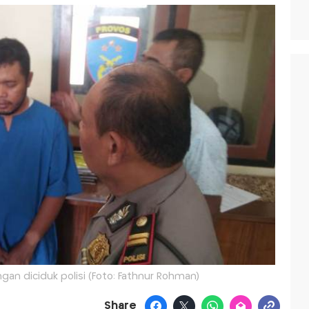
gan diciduk polisi (Foto: Fathnur Rohman)
Share