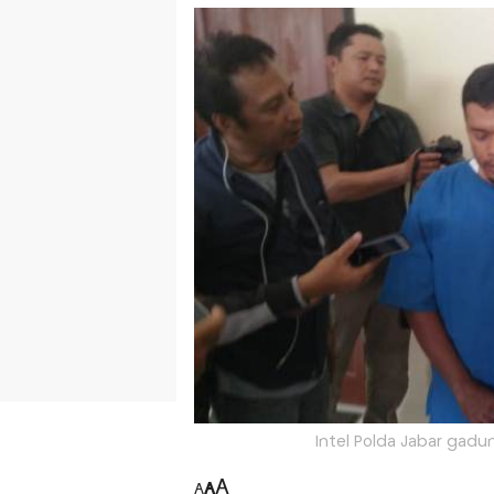
Intel Polda Jabar gadun
A
A
A