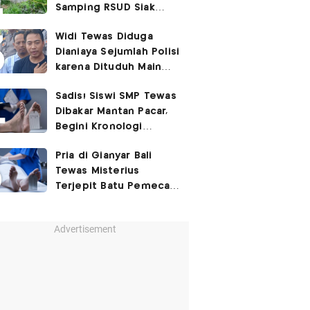
Samping RSUD Siak
Akibat Suntikan
Widi Tewas Diduga
Rocuronium
Dianiaya Sejumlah Polisi
karena Dituduh Main
Judol
Sadis! Siswi SMP Tewas
Dibakar Mantan Pacar,
Begini Kronologi
Lengkapnya
Pria di Gianyar Bali
Tewas Misterius
Terjepit Batu Pemecah
Ombak
Advertisement