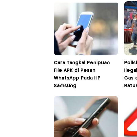
Cara Tangkal Penipuan
Polis
File APK di Pesan
Ilega
WhatsApp Pada HP
Gas 
Samsung
Ratu