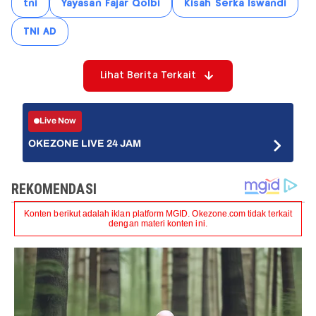
tni
Yayasan Fajar Qolbi
Kisah Serka Iswandi
TNI AD
Lihat Berita Terkait
Live Now
OKEZONE LIVE 24 JAM