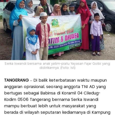
Serka Iswandi bersama anak yatim-piatu Yayasan Fajar Qolbi yang
didirikannya. (Foto: Ist)
TANGERANG
– Di balik keterbatasan waktu maupun
anggaran oprasional, seorang anggota TNI AD yang
bertugas sebagai Babinsa di Koramil 04 Ciledug-
Kodim 0506 Tangerang bernama Serka Iswandi
mampu berbuat lebih untuk masyarakat yang
berada di wilayah seputaran kediamanya di Kampung