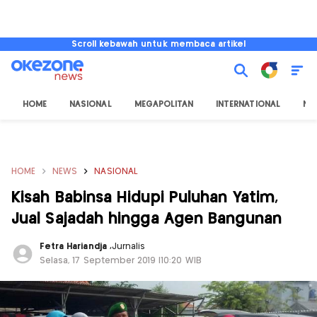
Scroll kebawah untuk membaca artikel
HOME
NASIONAL
MEGAPOLITAN
INTERNATIONAL
NU
HOME
NEWS
NASIONAL
Kisah Babinsa Hidupi Puluhan Yatim,
Jual Sajadah hingga Agen Bangunan
Fetra Hariandja
,
Jurnalis
Selasa, 17 September 2019 |10:20 WIB