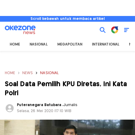
Scroll kebawah untuk membaca artikel
HOME
NASIONAL
MEGAPOLITAN
INTERNATIONAL
NU
HOME
NEWS
NASIONAL
Soal Data Pemilih KPU Diretas, Ini Kata
Polri
Puteranegara Batubara
,
Jurnalis
Selasa, 26 Mei 2020 |17:10 WIB