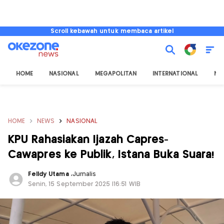
Scroll kebawah untuk membaca artikel
HOME
NASIONAL
MEGAPOLITAN
INTERNATIONAL
NU
HOME
NEWS
NASIONAL
KPU Rahasiakan Ijazah Capres-
Cawapres ke Publik, Istana Buka Suara!
Felldy Utama
,
Jurnalis
Senin, 15 September 2025 |16:51 WIB