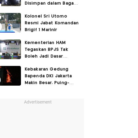
Disimpan dalam Bagasi
Honda Jazz
Kolonel Sri Utomo
Resmi Jabat Komandan
Brigif 1 Marinir
Kementerian HAM
Tegaskan BPJS Tak
Boleh Jadi Dasar
Perbedaan Kualitas
Kebakaran Gedung
Layanan Kesehatan
Bapenda DKI Jakarta
Makin Besar, Puing-
Puing Berjatuhan
Advertisement