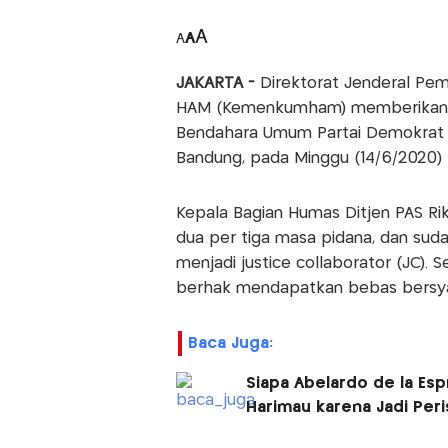
A
A
A
JAKARTA -
Direktorat Jenderal Pe
HAM (Kemenkumham) memberikan p
Bendahara Umum Partai Demokrat 
Bandung, pada Minggu (14/6/2020) l
Kepala Bagian Humas Ditjen PAS Ri
dua per tiga masa pidana, dan su
menjadi justice collaborator (JC).
berhak mendapatkan bebas bersya
Baca Juga:
Siapa Abelardo de la Esp
Harimau karena Jadi Peri