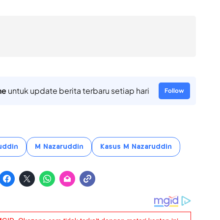
ne
untuk update berita terbaru setiap hari
Follow
uddin
M Nazaruddin
Kasus M Nazaruddin