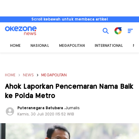
Scroll kebawah untuk membaca artikel
HOME
NASIONAL
MEGAPOLITAN
INTERNATIONAL
NU
HOME
NEWS
MEGAPOLITAN
Ahok Laporkan Pencemaran Nama Baik
ke Polda Metro
Puteranegara Batubara
,
Jurnalis
Kamis, 30 Juli 2020 |15:52 WIB