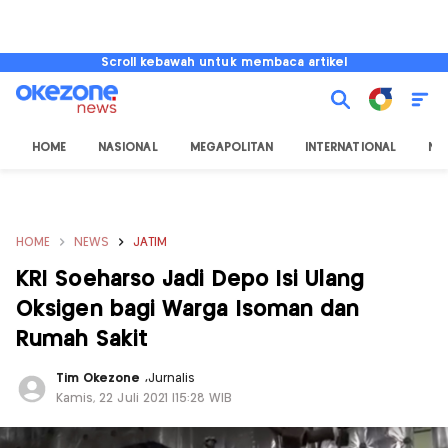
Scroll kebawah untuk membaca artikel
HOME
NASIONAL
MEGAPOLITAN
INTERNATIONAL
NU
HOME
NEWS
JATIM
KRI Soeharso Jadi Depo Isi Ulang
Oksigen bagi Warga Isoman dan
Rumah Sakit
Tim Okezone
,
Jurnalis
Kamis, 22 Juli 2021 |15:28 WIB