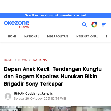
Scroll kebawah untuk membaca artikel
HOME
NASIONAL
MEGAPOLITAN
INTERNATIONAL
NU
HOME
NEWS
NASIONAL
Depan Anak Kecil, Tendangan Kungfu
dan Bogem Kapolres Nunukan Bikin
Brigadir Sony Terkapar
USMAN Coddang
,
Jurnalis
Selasa, 26 Oktober 2021 |12:34 WIB