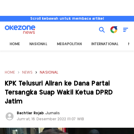
Scroll kebawah untuk membaca artikel
HOME
NASIONAL
MEGAPOLITAN
INTERNATIONAL
NU
HOME
NEWS
NASIONAL
KPK Telusuri Aliran ke Dana Partai
Tersangka Suap Wakil Ketua DPRD
Jatim
Bachtiar Rojab
,
Jurnalis
Jum'at, 16 Desember 2022 |11:07 WIB