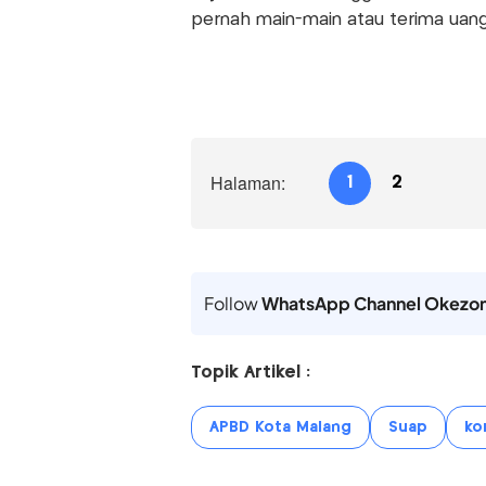
pernah main-main atau terima uang s
Halaman:
1
2
Follow
WhatsApp Channel Okezo
Topik Artikel :
APBD Kota Malang
Suap
ko