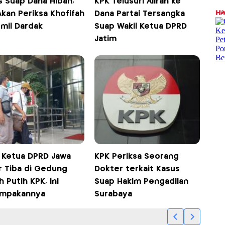
s Suap Dana Hibah,
KPK Telusuri Aliran ke
kan Periksa Khofifah
Dana Partai Tersangka
Emil Dardak
Suap Wakil Ketua DPRD
Jatim
l Ketua DPRD Jawa
KPK Periksa Seorang
r Tiba di Gedung
Dokter terkait Kasus
 Putih KPK, Ini
Suap Hakim Pengadilan
mpakannya
Surabaya