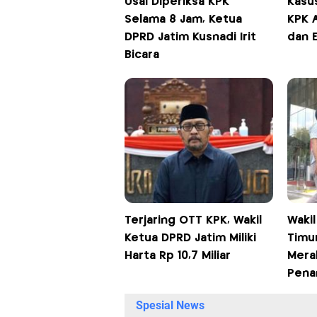
Usai Diperiksa KPK
Kasu
Selama 8 Jam, Ketua
KPK A
DPRD Jatim Kusnadi Irit
dan 
Bicara
Terjaring OTT KPK, Wakil
Waki
Ketua DPRD Jatim Miliki
Timu
Harta Rp 10,7 Miliar
Merah
Pena