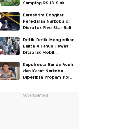
Samping RSUD Siak
Akibat Suntikan
Bareskrim Bongkar
Rocuronium
Peredaran Narkoba di
Diskotek Five Star Bali,
Ini Penampakannya!
Detik-Detik Mengerikan
Balita 4 Tahun Tewas
Ditabrak Mobil
Kapolsek
Kapolresta Banda Aceh
dan Kasat Narkoba
Diperiksa Propam Polri,
Ada Apa?
Advertisement