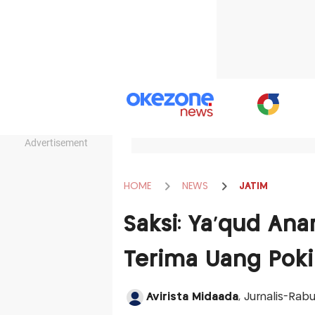
Advertisement
HOME
NEWS
JATIM
Saksi: Ya'qud An
Terima Uang Poki
Avirista Midaada
, Jurnalis-Rab