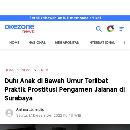
Scroll kebawah untuk membaca artikel
HOME
NASIONAL
MEGAPOLITAN
INTERNATIONAL
NU
HOME
NEWS
JATIM
Duh! Anak di Bawah Umur Terlibat
Praktik Prostitusi Pengamen Jalanan di
Surabaya
Antara
,
Jurnalis
Sabtu, 17 Desember 2022 |10:48 WIB