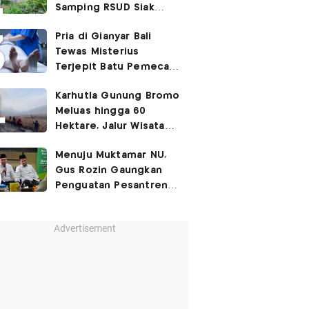
Samping RSUD Siak
Akibat Suntikan
Pria di Gianyar Bali
Rocuronium
Tewas Misterius
Terjepit Batu Pemecah
Ombak
Karhutla Gunung Bromo
Meluas hingga 60
Hektare, Jalur Wisata
Ditutup Sementara!
Menuju Muktamar NU,
Gus Rozin Gaungkan
Penguatan Pesantren
dan Ukhuwah Nahdliyah
Advertisement