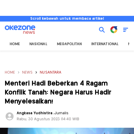
Scroll kebawah untuk membaca artikel
HOME
NASIONAL
MEGAPOLITAN
INTERNATIONAL
NU
HOME
NEWS
NUSANTARA
Menteri Hadi Beberkan 4 Ragam
Konflik Tanah: Negara Harus Hadir
Menyelesaikan!
Angkasa Yudhistira
,
Jurnalis
Rabu, 30 Agustus 2023 |14:40 WIB