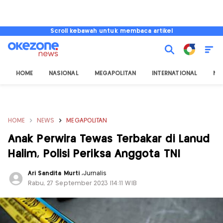
Scroll kebawah untuk membaca artikel
HOME
NASIONAL
MEGAPOLITAN
INTERNATIONAL
NU
HOME
NEWS
MEGAPOLITAN
Anak Perwira Tewas Terbakar di Lanud
Halim, Polisi Periksa Anggota TNI
Ari Sandita Murti
,
Jurnalis
Rabu, 27 September 2023 |14:11 WIB