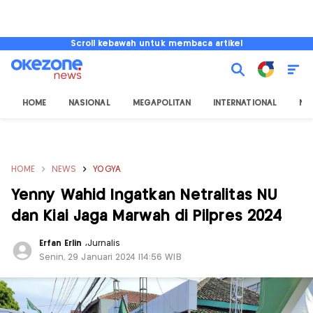
Scroll kebawah untuk membaca artikel
HOME
NASIONAL
MEGAPOLITAN
INTERNATIONAL
NU
HOME
NEWS
YOGYA
Yenny Wahid Ingatkan Netralitas NU
dan Kiai Jaga Marwah di Pilpres 2024
Erfan Erlin
,
Jurnalis
Senin, 29 Januari 2024 |14:56 WIB