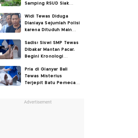
Samping RSUD Siak
Akibat Suntikan
Widi Tewas Diduga
Rocuronium
Dianiaya Sejumlah Polisi
karena Dituduh Main
Judol
Sadis! Siswi SMP Tewas
Dibakar Mantan Pacar,
Begini Kronologi
Lengkapnya
Pria di Gianyar Bali
Tewas Misterius
Terjepit Batu Pemecah
Ombak
Advertisement