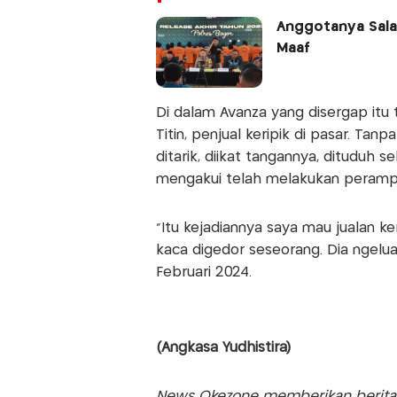
Anggotanya Salah
Maaf
Di dalam Avanza yang disergap itu 
Titin, penjual keripik di pasar. Tanpa
ditarik, diikat tangannya, dituduh 
mengakui telah melakukan peramp
"Itu kejadiannya saya mau jualan ker
kaca digedor seseorang. Dia ngelua
Februari 2024.
(Angkasa Yudhistira)
News Okezone memberikan berita te