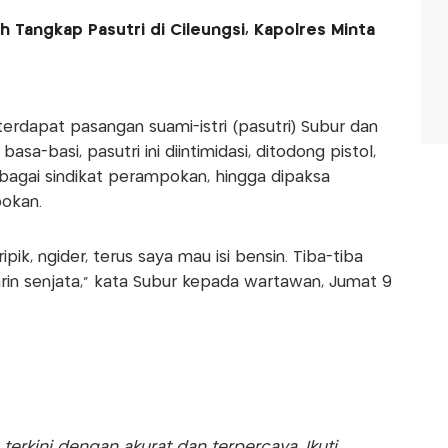
 Tangkap Pasutri di Cileungsi, Kapolres Minta
terdapat pasangan suami-istri (pasutri) Subur dan
 basa-basi, pasutri ini diintimidasi, ditodong pistol,
sebagai sindikat perampokan, hingga dipaksa
okan.
ipik, ngider, terus saya mau isi bensin. Tiba-tiba
rin senjata," kata Subur kepada wartawan, Jumat 9
rkini dengan akurat dan terpercaya. Ikuti