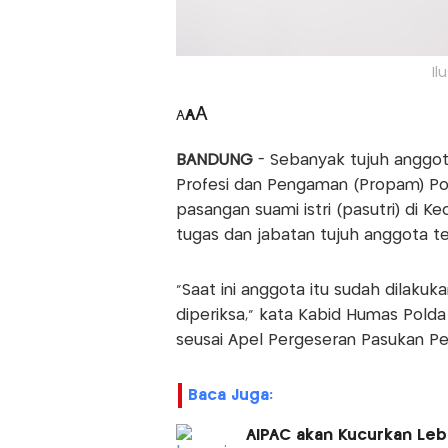
Il
A
A
A
BANDUNG
- Sebanyak tujuh anggota
Profesi dan Pengaman (Propam) Pol
pasangan suami istri (pasutri) di Ke
tugas dan jabatan tujuh anggota t
"Saat ini anggota itu sudah dilaku
diperiksa," kata Kabid Humas Pol
seusai Apel Pergeseran Pasukan Pe
Baca Juga:
AIPAC akan Kucurkan Leb