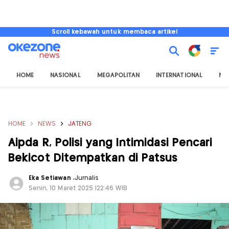
Scroll kebawah untuk membaca artikel
HOME
NASIONAL
MEGAPOLITAN
INTERNATIONAL
NU
HOME
NEWS
JATENG
Aipda R, Polisi yang Intimidasi Pencari
Bekicot Ditempatkan di Patsus
Eka Setiawan
,
Jurnalis
Senin, 10 Maret 2025 |22:46 WIB