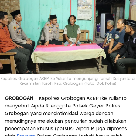
Kapolres Grobogan AKBP Ike Yulianto mengunjungi rumah Kusyanto di
Kecamatan Toroh, Kab. Grobogan (Foto: Dok Polisi)
GROBOGAN
– Kapolres Grobogan AKBP Ike Yulianto
menyebut Aipda R, anggota Polsek Geyer Polres
Grobogan yang mengintimidasi warga dengan
menudingnya melakukan pencurian sudah dilakukan
penempatan khusus (patsus). Aipda R juga diproses