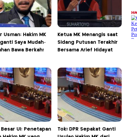
r Usman: Hakim MK
Ketua MK Menangis saat
ganti Saya Mudah-
Sidang Putusan Terakhir
han Bawa Berkah!
Bersama Arief Hidayat
 Besar UI: Penetapan
Tok! DPR Sepakat Ganti
n Hakim MK yang
Usulan Hakim MK dari