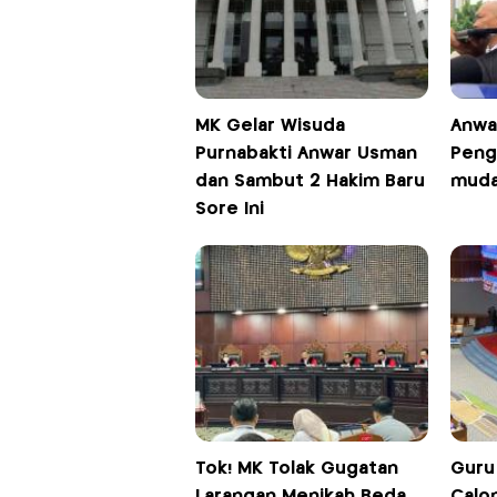
MK Gelar Wisuda
Anwa
Purnabakti Anwar Usman
Peng
dan Sambut 2 Hakim Baru
muda
Sore Ini
Tok! MK Tolak Gugatan
Guru
Larangan Menikah Beda
Calo