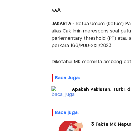
A
A
A
JAKARTA
- Ketua Umum (Ketum) Par
alias Cak Imin merespons soal put
parlementary threshold (PT) ata
perkara 166/PUU-XXII/2023.
Diketahui MK meminta ambang batas
Baca Juga:
Apakah Pakistan, Turki, 
baca juga:
3 Fakta MK Hap