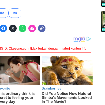
old
MK