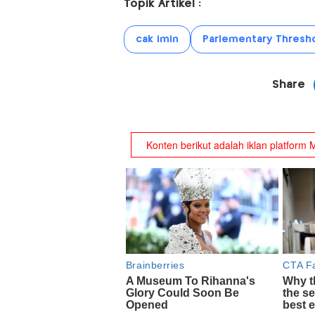
Topik Artikel :
cak imin
Parlementary Thresh
Share