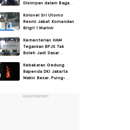
Disimpan dalam Bagasi
Honda Jazz
Kolonel Sri Utomo
Resmi Jabat Komandan
Brigif 1 Marinir
Kementerian HAM
Tegaskan BPJS Tak
Boleh Jadi Dasar
Perbedaan Kualitas
Kebakaran Gedung
Layanan Kesehatan
Bapenda DKI Jakarta
Makin Besar, Puing-
Puing Berjatuhan
Advertisement