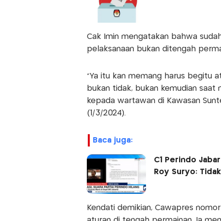
Cak Imin mengatakan bahwa sudah 
pelaksanaan bukan ditengah perm
"Ya itu kan memang harus begitu a
bukan tidak, bukan kemudian saat m
kepada wartawan di Kawasan Sunter
(1/3/2024).
baca juga:
C1 Perindo Jabar I
Roy Suryo: Tida
Kendati demikian, Cawapres nomor 
aturan di tengah permainan. Ia memi