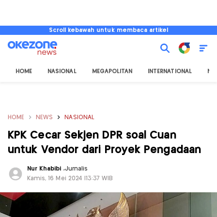
Scroll kebawah untuk membaca artikel
HOME
NASIONAL
MEGAPOLITAN
INTERNATIONAL
NU
HOME
NEWS
NASIONAL
KPK Cecar Sekjen DPR soal Cuan
untuk Vendor dari Proyek Pengadaan
Nur Khabibi
,
Jurnalis
Kamis, 16 Mei 2024 |13:37 WIB