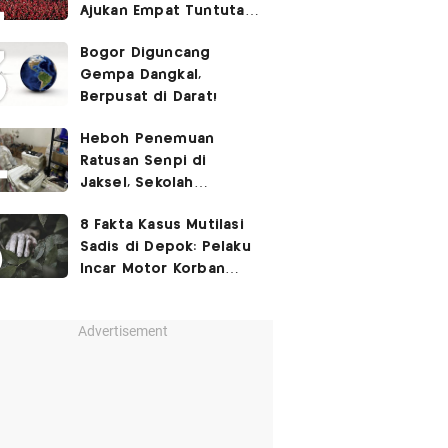
Ajukan Empat Tuntutan
ke Pemerintah
Bogor Diguncang
Gempa Dangkal,
Berpusat di Darat!
Heboh Penemuan
Ratusan Senpi di
Jaksel, Sekolah
Tegaskan Tak Ada
8 Fakta Kasus Mutilasi
Kegiatan Eskul
Sadis di Depok: Pelaku
Menembak
Incar Motor Korban
hingga Motif Terungkap
Advertisement