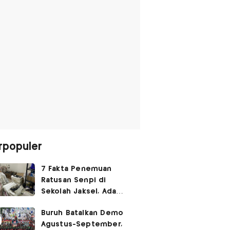
rpopuler
7 Fakta Penemuan
Ratusan Senpi di
Sekolah Jaksel, Ada
Dugaan Narkoba hingga
Buruh Batalkan Demo
Ruang Bunker
Agustus-September,