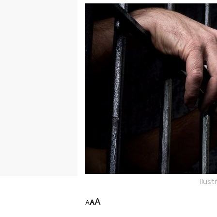
Ilust
A
A
A