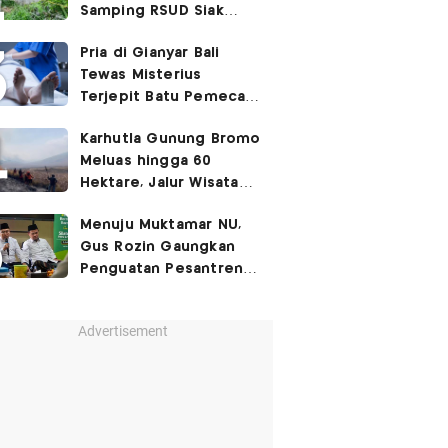
Samping RSUD Siak
Akibat Suntikan
Pria di Gianyar Bali
Rocuronium
Tewas Misterius
Terjepit Batu Pemecah
Ombak
Karhutla Gunung Bromo
Meluas hingga 60
Hektare, Jalur Wisata
Ditutup Sementara!
Menuju Muktamar NU,
Gus Rozin Gaungkan
Penguatan Pesantren
dan Ukhuwah Nahdliyah
Advertisement