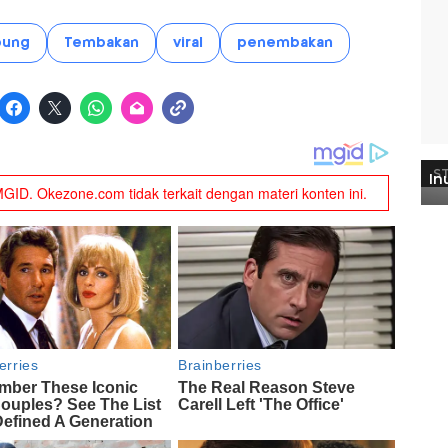
pung
Tembakan
viral
penembakan