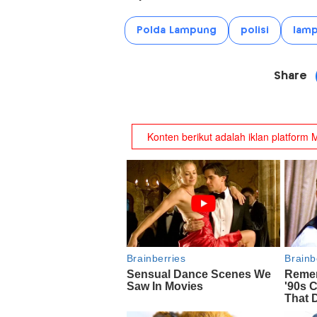
Polda Lampung
polisi
lam
Share