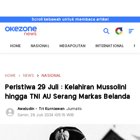
Scroll kebawah untuk membaca artikel
HOME
NASIONAL
MEGAPOLITAN
INTERNATIONAL
NU
HOME
NEWS
NASIONAL
Peristiwa 29 Juli : Kelahiran Mussolini
hingga TNI AU Serang Markas Belanda
Awaludin - Tri Kurniawan
,
Jurnalis
Senin, 29 Juli 2024 |05:15 WIB