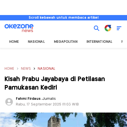
Scroll kebawah untuk membaca artikel
HOME
NASIONAL
MEGAPOLITAN
INTERNATIONAL
NU
HOME
NEWS
NASIONAL
Kisah Prabu Jayabaya di Petilasan
Pamukasan Kediri
Fahmi Firdaus
,
Jurnalis
Rabu, 17 September 2025 |11:03 WIB