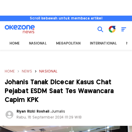
Scroll kebawah untuk membaca artikel
HOME
NASIONAL
MEGAPOLITAN
INTERNATIONAL
NU
HOME
NEWS
NASIONAL
Johanis Tanak Dicecar Kasus Chat
Pejabat ESDM Saat Tes Wawancara
Capim KPK
Riyan Rizki Roshali
,
Jurnalis
Rabu, 18 September 2024 |11:29 WIB