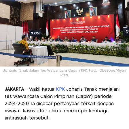
Johanis Tanak Jalani Tes Wawancara Capim KPK. Foto: Okezone/Riyan
Rizki.
JAKARTA
- Wakil Ketua
KPK
Johanis Tanak menjalani
tes wawancara Calon Pimpinan (Capim) periode
2024-2029. Ia dicecar pertanyaan terkait dengan
riwayat kasus etik selama memimpin lembaga
antirasuah tersebut.