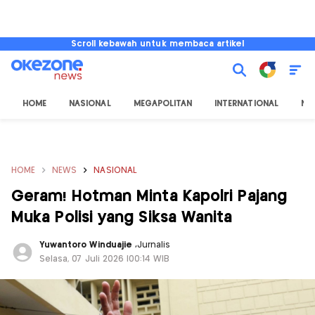
Scroll kebawah untuk membaca artikel
HOME
NASIONAL
MEGAPOLITAN
INTERNATIONAL
NU
HOME
NEWS
NASIONAL
Geram! Hotman Minta Kapolri Pajang
Muka Polisi yang Siksa Wanita
Yuwantoro Winduajie
,
Jurnalis
Selasa, 07 Juli 2026 |00:14 WIB