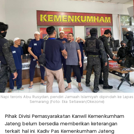
Napi teroris Abu Rusydan, pendiri Jamaah Islamiyah dipindah ke Lapas
Semarang (Foto: Eka Setiawan/Okezone)
Pihak Divisi Pemasyarakatan Kanwil Kemenkumham
Jateng belum bersedia memberikan keterangan
terkait hal ini. Kadiv Pas Kemenkumham Jateng