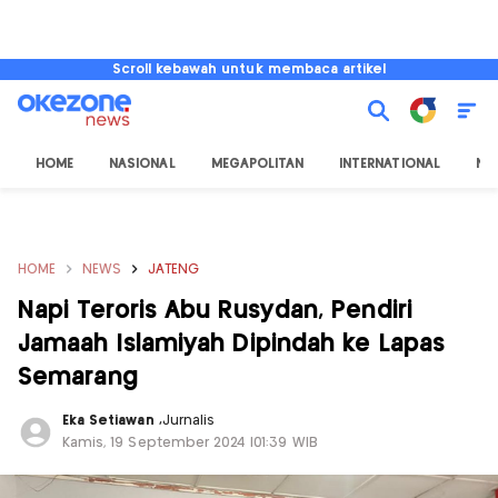
Scroll kebawah untuk membaca artikel
HOME
NASIONAL
MEGAPOLITAN
INTERNATIONAL
NU
HOME
NEWS
JATENG
Napi Teroris Abu Rusydan, Pendiri
Jamaah Islamiyah Dipindah ke Lapas
Semarang
Eka Setiawan
,
Jurnalis
Kamis, 19 September 2024 |01:39 WIB