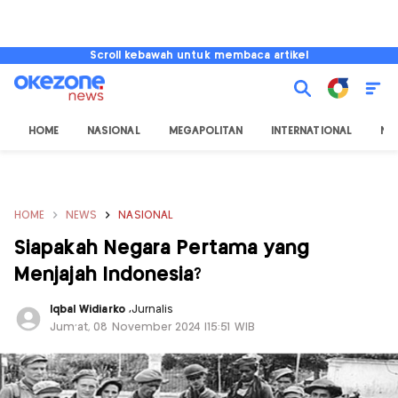
Scroll kebawah untuk membaca artikel
HOME
NASIONAL
MEGAPOLITAN
INTERNATIONAL
NU
HOME
NEWS
NASIONAL
Siapakah Negara Pertama yang
Menjajah Indonesia?
Iqbal Widiarko
,
Jurnalis
Jum'at, 08 November 2024 |15:51 WIB