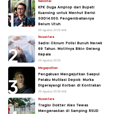
Nasional
KPK Duga Amplop dari Bupati
Kuansing untuk Menhut Berisi
SGD14.000, Pengembaliannya
Belum Utuh
06 Agustus 2026 WIB
Nusantara
Sadis! Oknum Polisi Bunuh Nenek
69 Tahun, Motifnya Bikin Geleng
Kepala
05 Agustus 2026
Megapolitan
Pengakuan Mengejutkan Saepul
Pelaku Mutilasi Depok: Murka
Digerayangi Korban di Kontrakan
06 Agustus 2026 WIB
Nusantara
Tragis! Dokter Alex Tewas
Mengenaskan di Samping RSUD