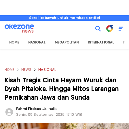
Scroll kebawah untuk membaca artikel
HOME
NASIONAL
MEGAPOLITAN
INTERNATIONAL
NU
HOME
NEWS
NASIONAL
Kisah Tragis Cinta Hayam Wuruk dan
Dyah Pitaloka, Hingga Mitos Larangan
Pernikahan Jawa dan Sunda
Fahmi Firdaus
,
Jurnalis
Senin, 08 September 2025 |17:10 WIB