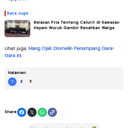
Baca Juga :
Belasan Pria Tenteng Celurit di Kawasan
Hayam Wuruk Gambir Resahkan Warga
Lihat juga:
Mang Ojak Diomelin Penumpang Gara-
Gara Ini
Halaman:
1
2
3
Share