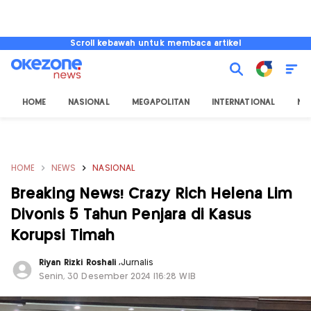
Scroll kebawah untuk membaca artikel
HOME
NASIONAL
MEGAPOLITAN
INTERNATIONAL
NU
HOME
NEWS
NASIONAL
Breaking News! Crazy Rich Helena Lim
Divonis 5 Tahun Penjara di Kasus
Korupsi Timah
Riyan Rizki Roshali
,
Jurnalis
Senin, 30 Desember 2024 |16:28 WIB