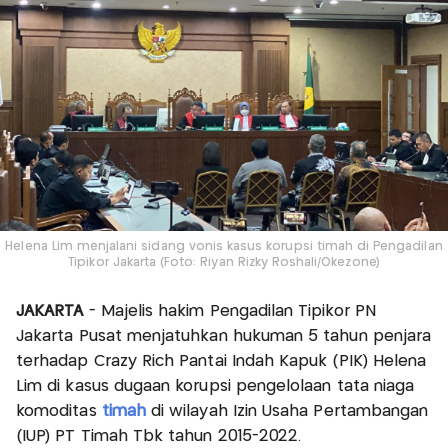
Helena Lim menjalani sidang vonis kasus korupsi timah di Pengadilan
Tipikor Jakarta (Foto: Riyan Rizky Roshali/Okezone)
JAKARTA
- Majelis hakim Pengadilan Tipikor PN
Jakarta Pusat menjatuhkan hukuman 5 tahun penjara
terhadap Crazy Rich Pantai Indah Kapuk (PIK) Helena
Lim di kasus dugaan korupsi pengelolaan tata niaga
komoditas
timah
di wilayah Izin Usaha Pertambangan
(IUP) PT Timah Tbk tahun 2015-2022.