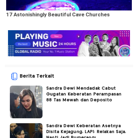
Berita Terkait
Sandra Dewi Mendadak Cabut
Gugatan Keberatan Perampasan
88 Tas Mewah dan Deposito
Sandra Dewi Keberatan Asetnya
Disita Kejagung, LAPI: Relakan Saja,
Nanti Jadi Bumerang!