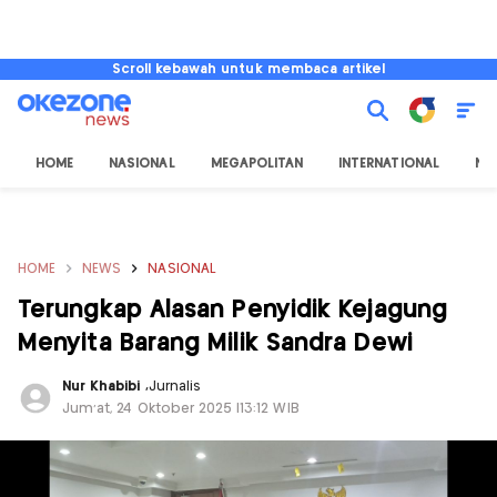
Scroll kebawah untuk membaca artikel
HOME
NASIONAL
MEGAPOLITAN
INTERNATIONAL
NU
HOME
NEWS
NASIONAL
Terungkap Alasan Penyidik Kejagung
Menyita Barang Milik Sandra Dewi
Nur Khabibi
,
Jurnalis
Jum'at, 24 Oktober 2025 |13:12 WIB