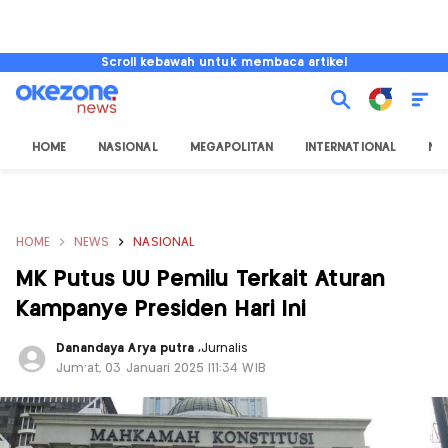
Scroll kebawah untuk membaca artikel
HOME
NASIONAL
MEGAPOLITAN
INTERNATIONAL
NU
HOME
NEWS
NASIONAL
MK Putus UU Pemilu Terkait Aturan
Kampanye Presiden Hari Ini
Danandaya Arya putra
,
Jurnalis
Jum'at, 03 Januari 2025 |11:34 WIB