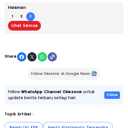
Halaman:
1
2
3
Lihat Semua
Share
Follow Okezone di Google News
Follow
WhatsApp Channel Okezone
untuk
Follow
update berita terbaru setiap hari
Topik Artikel :
Revisi UU KPK
Hasto Kristiyanto Tersangka