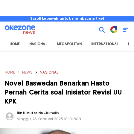
Scroll kebawah untuk membaca artikel
HOME
NASIONAL
MEGAPOLITAN
INTERNATIONAL
NU
HOME
NEWS
NASIONAL
Novel Baswedan Benarkan Hasto
Pernah Cerita soal Inisiator Revisi UU
KPK
Binti Mufarida
,
Jurnalis
Minggu, 23 Februari 2025 |01:01 WIB