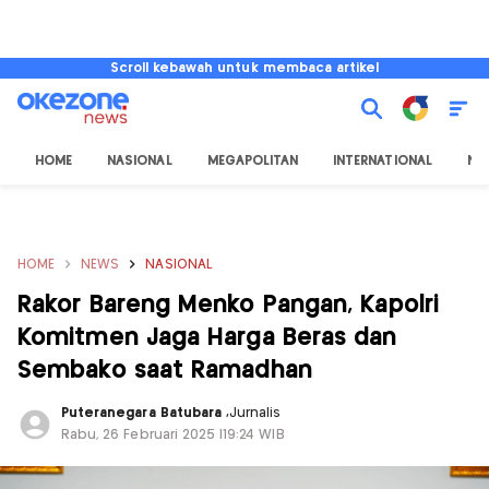
Scroll kebawah untuk membaca artikel
HOME
NASIONAL
MEGAPOLITAN
INTERNATIONAL
NU
HOME
NEWS
NASIONAL
Rakor Bareng Menko Pangan, Kapolri
Komitmen Jaga Harga Beras dan
Sembako saat Ramadhan
Puteranegara Batubara
,
Jurnalis
Rabu, 26 Februari 2025 |19:24 WIB